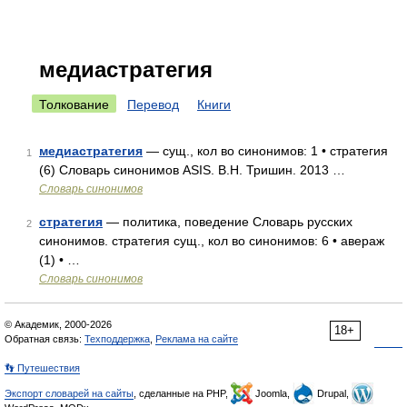
медиастратегия
Толкование
Перевод
Книги
медиастратегия
— сущ., кол во синонимов: 1 • стратегия
1
(6) Словарь синонимов ASIS. В.Н. Тришин. 2013 …
Словарь синонимов
стратегия
— политика, поведение Словарь русских
2
синонимов. стратегия сущ., кол во синонимов: 6 • авераж
(1) • …
Словарь синонимов
© Академик, 2000-2026
18+
Обратная связь:
Техподдержка
,
Реклама на сайте
👣 Путешествия
Экспорт словарей на сайты
, сделанные на PHP,
Joomla,
Drupal,